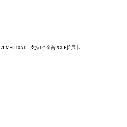
i217LM+i210AT，支持1个全高PCI-E扩展卡