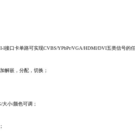
能DVI-I接口卡单路可实现CVBS/YPbPr/VGA/HDMI/DVI五类信号
的加解嵌，分配，切换；
/大小/颜色可调；
；