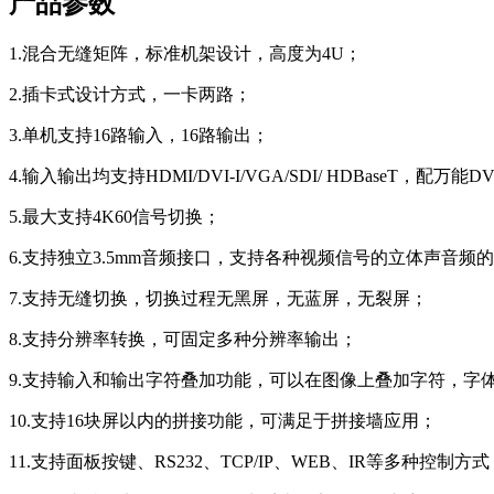
产品参数
1.混合无缝矩阵，标准机架设计，高度为4U；
2.插卡式设计方式，一卡两路；
3.单机支持16路输入，16路输出；
4.输入输出均支持HDMI/DVI-I/VGA/SDI/ HDBaseT，配万
5.最大支持4K60信号切换；
6.支持独立3.5mm音频接口，支持各种视频信号的立体声音频
7.支持无缝切换，切换过程无黑屏，无蓝屏，无裂屏；
8.支持分辨率转换，可固定多种分辨率输出；
9.支持输入和输出字符叠加功能，可以在图像上叠加字符，字体
10.支持16块屏以内的拼接功能，可满足于拼接墙应用；
11.支持面板按键、RS232、TCP/IP、WEB、IR等多种控制方式