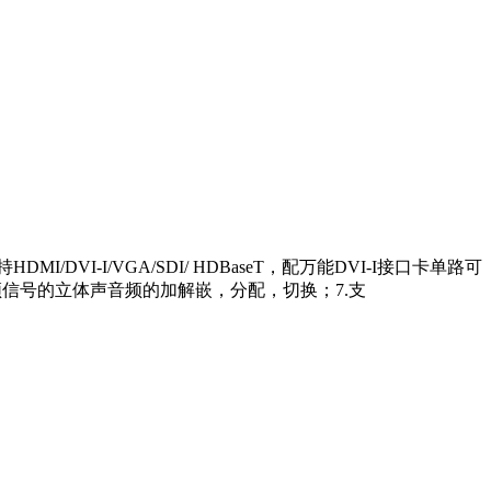
VI-I/VGA/SDI/ HDBaseT，配万能DVI-I接口卡单路可
各种视频信号的立体声音频的加解嵌，分配，切换；7.支