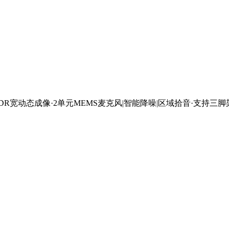
白平衡|WDR宽动态成像·2单元MEMS麦克风|智能降噪|区域拾音·