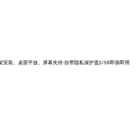
支持三脚架安装、桌面平放、屏幕夹持·自带隐私保护盖|USB即插即用